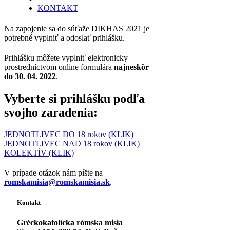
KONTAKT
Na zapojenie sa do súťaže DIKHAS 2021 je
potrebné vyplniť a odoslať prihlášku.
Prihlášku môžete vyplniť elektronicky
prostredníctvom online formulára
najneskôr
do 30. 04. 2022
.
Vyberte si prihlášku podľa
svojho zaradenia:
JEDNOTLIVEC DO 18 rokov (KLIK)
JEDNOTLIVEC NAD 18 rokov (KLIK)
KOLEKTÍV (KLIK)
V prípade otázok nám píšte na
romskamisia@romskamisia.sk
.
Kontakt
Gréckokatolícka rómska misia