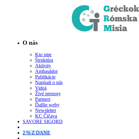
O nás
Kto sme
Štruktúra
Aktivity
Ambasádor
Publikácie
Napísali o nás
Videá
Živé prenosy
Partneri
Ďalšie weby
Newsletter
KC Čičava
SAVORE SIGORD
2 % Z DANE