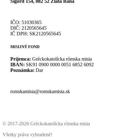
Sigord 154, 082 52 Zlatá Baňa
IČO: 51030365
DIČ: 2120565645
IČ DPH: SK2120565645
MISIJNÝ FOND
Príjemca:
Gréckokatolícka rómska misia
IBAN:
SK91 0900 0000 0051 6852 6092
Poznámka:
Dar
romskamisia@romskamisia.sk
© 2017-2026 Gréckokatolícka rómska misia
Všetky práva vyhradené!