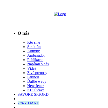
O nás
Kto sme
Štruktúra
Aktivity
Ambasádor
Publikácie
Napísali o nás
Videá
Živé prenosy
Partneri
Ďalšie weby
Newsletter
KC Čičava
SAVORE SIGORD
2 % Z DANE