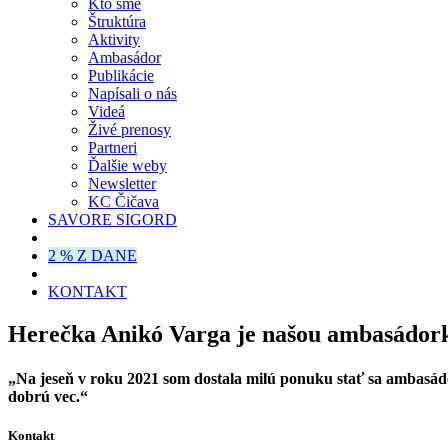
Kto sme
Štruktúra
Aktivity
Ambasádor
Publikácie
Napísali o nás
Videá
Živé prenosy
Partneri
Ďalšie weby
Newsletter
KC Čičava
SAVORE SIGORD
2 % Z DANE
KONTAKT
Herečka Anikó Varga je našou ambasádor
„Na jeseň v roku 2021 som dostala milú ponuku stať sa ambasá
dobrú vec.“
Kontakt