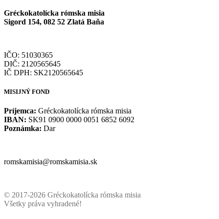
Gréckokatolícka rómska misia
Sigord 154, 082 52 Zlatá Baňa
IČO: 51030365
DIČ: 2120565645
IČ DPH: SK2120565645
MISIJNÝ FOND
Príjemca:
Gréckokatolícka rómska misia
IBAN:
SK91 0900 0000 0051 6852 6092
Poznámka:
Dar
romskamisia@romskamisia.sk
© 2017-2026 Gréckokatolícka rómska misia
Všetky práva vyhradené!