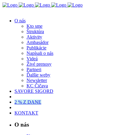
O nás
Kto sme
Štruktúra
Aktivity
Ambasádor
Publikácie
Napísali o nás
Videá
Živé prenosy
Partneri
Ďalšie weby
Newsletter
KC Čičava
SAVORE SIGORD
2 % Z DANE
KONTAKT
O nás